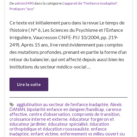
De
admin3490
dans la catégorie
L'appareil de "l'enfance inadaptée"
,
Pratiques "psy"
Ce texte est initialement paru dans la revue Le temps de
l’histoire ( N° 6, Les Sciences du Psychisme et l’Enfance
irrégulière, Vaucresson CNFE-PJJ 10/2004, pp. 219-
249). Après 15 ans, il ne rend évidemment pas comptes
des mutations profondes, prenant en partie la forme d’un
retour du balancier, qui ont affecté depuis aussi bien les
institutions du secteur médico-social …
Lire la suite
agglutination au secteur de l’enfance inadaptée
,
Alexis
DANAN
,
bipolarité enfance en dangeer/handicap
,
carence
affective
,
centre d’observation
,
compromis de transition
,
croissance interne et externe
,
éducateur forgeron et
éducateur jardinier
,
éducateur spécialisé
,
éducation
orthopédique et éducation rousseauïste
,
enfance
inadaptée
,
enfant victime
,
enfermement vs milieu ouvert ou