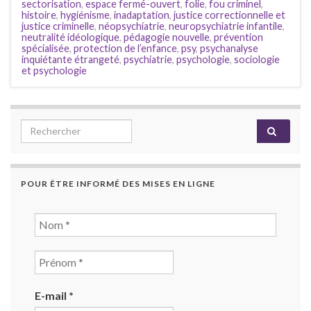
sectorisation
,
espace fermé-ouvert
,
folie
,
fou criminel
,
histoire
,
hygiénisme
,
inadaptation
,
justice correctionnelle et
justice criminelle
,
néopsychiatrie
,
neuropsychiatrie infantile
,
neutralité idéologique
,
pédagogie nouvelle
,
prévention
spécialisée
,
protection de l’enfance
,
psy
,
psychanalyse
inquiétante étrangeté
,
psychiatrie
,
psychologie
,
sociologie
et psychologie
Search for:
POUR ÊTRE INFORMÉ DES MISES EN LIGNE
E-mail
*