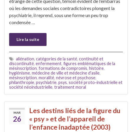
étrange de cette question, témoin évident de l’embarras
où les demandes sociales contradictoires plongent la
psychiatrie, il reprend, sous une forme un peu trop
condensée …
Lire la suite
aliénation
,
catégories de la santé
,
continuité et
discontinuité
,
enfermement
,
figures emblématiques de la
mésinscription
,
formations de compromis
,
histoire
,
hygiénisme
,
médecine de ville et médecine d'asile
,
mésinscription
,
moralité
,
névrose et psychose
,
philanthropie
,
psychiatrie
,
psys
,
société proto-industrielle et
société néoindustrielle
,
traitement moral
Les destins liés de la figure du
MAR
26
« psy » et de l’appareil de
l’enfance inadaptée (2003)