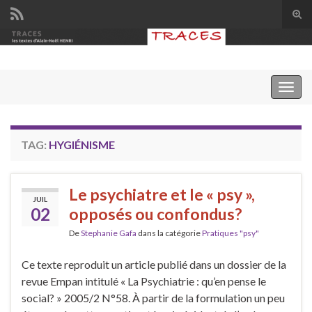
Tog
sear
Search for:
for
Togg
navig
TAG:
HYGIÉNISME
Le psychiatre et le « psy »,
JUIL
02
opposés ou confondus?
De
Stephanie Gafa
dans la catégorie
Pratiques "psy"
Ce texte reproduit un article publié dans un dossier de la
revue Empan intitulé « La Psychiatrie : qu’en pense le
social? » 2005/2 N°58. À partir de la formulation un peu