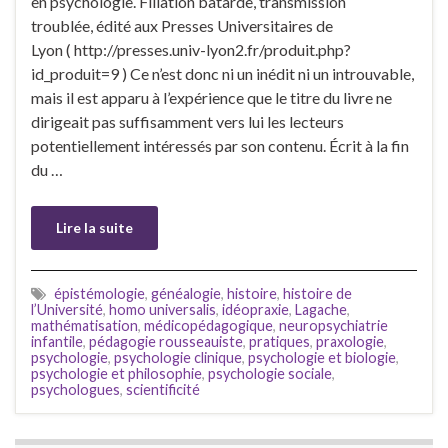
en psychologie. Filiation bâtarde, transmission
troublée, édité aux Presses Universitaires de
Lyon ( http://presses.univ-lyon2.fr/produit.php?
id_produit=9 ) Ce n’est donc ni un inédit ni un introuvable,
mais il est apparu à l’expérience que le titre du livre ne
dirigeait pas suffisamment vers lui les lecteurs
potentiellement intéressés par son contenu. Écrit à la fin
du …
Lire la suite
épistémologie
,
généalogie
,
histoire
,
histoire de
l’Université
,
homo universalis
,
idéopraxie
,
Lagache
,
mathématisation
,
médicopédagogique
,
neuropsychiatrie
infantile
,
pédagogie rousseauiste
,
pratiques
,
praxologie
,
psychologie
,
psychologie clinique
,
psychologie et biologie
,
psychologie et philosophie
,
psychologie sociale
,
psychologues
,
scientificité