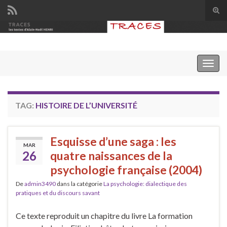
Tog
sear
Search for:
for
Togg
navig
TAG:
HISTOIRE DE L’UNIVERSITÉ
Esquisse d’une saga : les
MAR
26
quatre naissances de la
psychologie française (2004)
De
admin3490
dans la catégorie
La psychologie: dialectique des
pratiques et du discours savant
Ce texte reproduit un chapitre du livre La formation