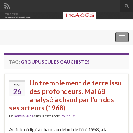
Tog
sear
Search for:
for
Togg
navig
TAG:
GROUPUSCULES GAUCHISTES
Un tremblement de terre issu
MAR
26
des profondeurs. Mai 68
analysé à chaud par l’un des
ses acteurs (1968)
De
admin3490
dans la catégorie
Politique
Article rédigé à chaud au début de l’été 1968, à la