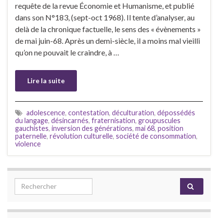
requête de la revue Économie et Humanisme, et publié
dans son N°183, (sept-oct 1968). Il tente d’analyser, au
delà de la chronique factuelle, le sens des « évènements »
de mai juin-68. Après un demi-siècle, il a moins mal vieilli
qu’on ne pouvait le craindre, à …
Lire la suite
adolescence
,
contestation
,
déculturation
,
dépossédés
du langage
,
désincarnés
,
fraternisation
,
groupuscules
gauchistes
,
inversion des générations
,
mai 68
,
position
paternelle
,
révolution culturelle
,
société de consommation
,
violence
Search for: