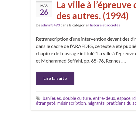
La ville à l’épreuve
MAR
26
des autres. (1994)
De
admin3490
dans la catégorie
Histoire et sociétés
Retranscription d’une intervention devant des di
dans le cadre de l’ARAFDES, ce texte a été publié
chapitre de l’ouvrage intitulé “La ville à l’épreu
et Mohammed Seffahi, pp. 65-76, Rennes, …
Lire la suite
banlieues
,
double culture
,
entre-deux
,
espace
,
i
étrangeté
,
mésinscription
,
migrants
,
praticiens du so