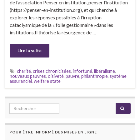
de l’association Penser en institution, penser l’institution
(https://penser-en-institution.org), et qui cherche à
explorer les réponses possibles à l’irruption
cataclysmique de la « folie gestionnaire »dans les
institutions.Il théorise la résurgence de …
Lire la suite
charité
,
crises chronicisées
,
infortuné
,
libéralisme
,
nouveaux pauvres
,
oisiveté
,
pauvre
,
philanthropie
,
système
assuranciel
,
welfare state
Search for:
POUR ÊTRE INFORMÉ DES MISES EN LIGNE