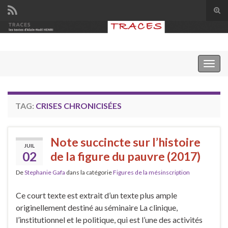
Tog
sear
Search for:
for
Togg
navig
TAG:
CRISES CHRONICISÉES
Note succincte sur l’histoire
JUIL
02
de la figure du pauvre (2017)
De
Stephanie Gafa
dans la catégorie
Figures de la mésinscription
Ce court texte est extrait d’un texte plus ample
originellement destiné au séminaire La clinique,
l’institutionnel et le politique, qui est l’une des activités