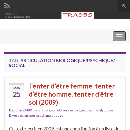
Tog
sear
Search for:
for
Togg
navig
TAG:
ARTICULATION BIOLOGIQUE/PSYCHIQUE/
SOCIAL
Tenter d’être femme, tenter
MAR
25
d’être homme, tenter d’être
soi (2009)
De
admin3490
dans la catégorie
Divers éclairages psychanalytiques
,
Divers éclairages psychanalytiques
Ce texte, écrit en 2009, est une contribution à un livre de