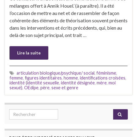
mélanges offert à Annik Houel.’ (à paraître). Il a été
l’occasion de mettre au net et de rassembler de façon
cohérente des éléments de théorisation souvent présents
dans les interventions et écrits précédents, qui, bien au
delà de son sujet principal, ont trait …
Lire la suite
articulation biologique/psychique/ social
,
féminisme
,
femme
,
figures identitaires
,
homme
,
identifications croisées
,
identité (identité sexuelle
,
identité désignée
,
mère
,
moi
sexué)
,
OEdipe
,
père
,
sexe et genre
Search for: